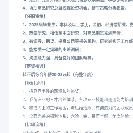
4、协助商品研究总监挖掘投资机会，撰写策略分析报告。
【任职资格】
1、2025届毕业生，本科及以上学历，金融、经济或矿业
2、热爱研究，相信基本面研究，对商品期货充满热情；
3、有证券、期货、投资公司等相关机构，研究岗实习工作
4、能接受一定频率的出差调研；
5、沟通能力强，具备良好的团队精神。
【薪资待遇】
转正后综合年薪20-25w起（完整年度）
【我们提供】
1、极具竞争性的薪资和年终奖；
2、系统专业的人才培养体系，各项专业技能和通用能力培训
3、和谐向上的工作氛围，与思维活跃、有创造力的团队成
4、全面完善的福利体系：六险一金、带薪年假、年度体检
【招聘流程】
简历投递
—线上面试—线下实习—offer发放