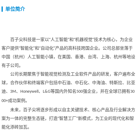
单位简介
百子尖科技是一家以
“人工智能”和“
机器视觉”技术为核心，
为企业
客户提供
“智能化”和“自动化”产品的高科技跨国企业。公司总部坐落于
中国（杭州）人工智能小镇，在
美国、香港、台湾、上海、杭州等地设
有子公司。
公司长期聚焦于智能视觉检测及工业软件产品的研发，客户遍布全
球，合作伙伴和终端客户包括中石油、中石化、中海油、特斯拉、比亚
迪、
、
、
等国内外知名
强企业，并在全球已拥有
3M
Honeywell
L&G
500
30
成功案例。
00+
未来，百子尖将逐步形成以自主关键技术、核心产品及行业解决方
案为一体的完整生态链，打造“智慧工厂”新模式，为工业的现代化和智
能化添砖加瓦。