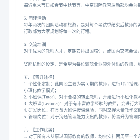
每遇重大节日如春节中秋节等，中京国际教育后勤部均会为
5.团建活动
每年两次的团队活动和旅游，是对每个考试季结束后教师的奖
行政部为大家规划好每一次的行程。
6.交流培训
对于优秀的教师人才，定期安排出国培训，或国内交流会议
奖励机制的设定，是希望为每位兢兢业业额外付出的教师，
五
.【
晋升途径】
1.个性化定制：此阶段主要为实习期的教师，进行1对1授
小班化教学模式；
2.小班课(Tutor)：对于合格的转正教师，开始进行小班
3.大班课(Lecturer)：对于有丰富教学经验的教师，
4.研发岗位：在具备大班课授课经验，同时掌握大量教学案
5.管理岗位：对于沟通管理能力突出的教师，将晋升为管理
六
.【
工作优势】
1.对于所有未从事过国际教育的教师，均会安排两周至一个