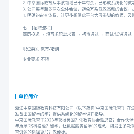
2.中京国际教育从事该领域已十年有余，已形成系统化的教
3.公司每年至多两次全体会议，避免冗杂低效高频的会议，
4.明确的审查体系，让更多想借此平台大展拳脚的教师，及
七
.
【招聘流程】
简历投递→填写求职需求表→初审通过→面试/试讲通
职位类别:教育/培训
专业要求:不限
单位简介
浙江中京国际教育科技有限公司（以下简称“中京国际教育”）
准备出国留学的学？提供系统化的留学课程指导。
中京国际教育于2023年获得英国？化教育协会雅思官？合作伙
年秉承“将科技融？留学，让数据服务留学”的理念，研发出多款
育资源的途径更加？效便捷。