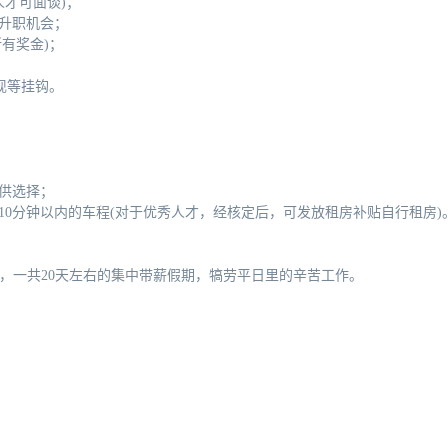
秀人才可面谈)；
的升职机会；
有奖金)；
；
现等挂钩。
味供选择；
10分钟以内的车程(对于优秀人才，经核定后，可发放租房补贴自行租房)
天，一共20天左右的集中带薪假期，犒劳平日里的辛苦工作。
。