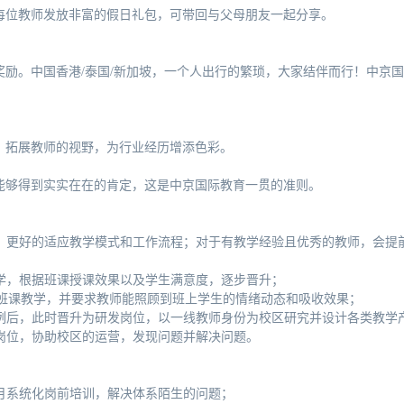
每位教师发放非富的假日礼包，可带回与父母朋友一起分享。
励。中国香港/泰国/新加坡，一个人出行的繁琐，大家结伴而行！中京
，拓展教师的视野，为行业经历增添色彩。
能够得到实实在在的肯定，这是中京国际教育一贯的准则。
课，更好的适应教学模式和工作流程；对于有教学经验且优秀的教师，会提
化教学，根据班课授课效果以及学生满意度，逐步晋升；
会进行大班课教学，并要求教师能照顾到班上学生的情绪动态和吸收效果；
例后，此时晋升为研发岗位，以一线教师身份为校区研究并设计各类教学
岗位，协助校区的运营，发现问题并解决问题。
月系统化岗前培训，解决体系陌生的问题；