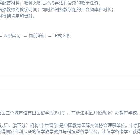
学配套材料，教师入职后不必再进行复杂的教研任务；
占据教师的教学时间；同时控制各教学组的开会频率和时长；
时得到肯定和晋升。
过→入职实习→岗前培训→正式入职
在全国三个城市设有出国留学服务中？，在浙江地区开设两所？办教育学校
伴认证，旗下分？机构“中世留学”是中国教育国际交流协会理事单位。中京
获得国家专利认证的留学教学教具与科技型留学平台，让留学备考学？获