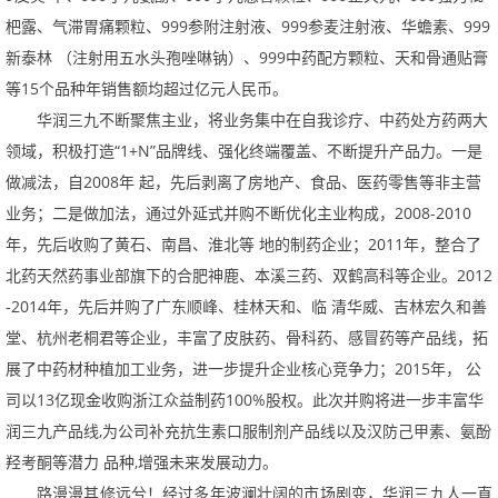
杷露、气滞胃痛颗粒、
999
参附注射液、
999
参麦注射液、华蟾素、
999
新泰林（注射用五水头孢唑啉钠）、
999
中药配方颗粒、天和骨通贴膏
等
15
个品种年销售额均超过亿元人民币。
华润三九不断聚焦主业，将业务集中在自我诊疗、中药处方药两大
领域，积极打造“
1+N
”品牌线、强化终端覆盖、不断提升产品力。一是
做减法，自
2008
年起，先后剥离了房地产、食品、医药零售等非主营
业务；二是做加法，通过外延式并购不断优化主业构成，
2008-2010
年，先后收购了黄石、南昌、淮北等地的制药企业；
2011
年，整合了
北药天然药事业部旗下的合肥神鹿、本溪三药、双鹤高科等企业。
2012
-2014
年，先后并购了广东顺峰、桂林天和、临清华威、吉林宏久和善
堂、杭州老桐君等企业，丰富了皮肤药、骨科药、感冒药等产品线，拓
展了中药材种植加工业务，进一步提升企业核心竞争力；
2015
年，公
司以
13
亿现金收购浙江众益制药
100%
股权。此次并购将进一步丰富华
润三九产品线
,
为公司补充抗生素口服制剂产品线以及汉防己甲素、氨酚
羟考酮等潜力品种
,
增强未来发展动力。
路漫漫其修远兮！经过多年波澜壮阔的市场剧变，华润三九人一直