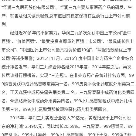
“华润三九医药股份有限公司”。华润三九主要从事医药产品的研发、生
产、销售及相关健康服务
,
总市值目前稳定保持在医药行业上市公司前
列。
经过近
20
多年的不懈努力，华润三九多次荣获中国上市公司“金牛
百强”、“价值百强”、“最受投资者尊重的百强上市公司”、“最具成长性上
市公司”、“中国医药上市公司最具投资价值
10
强”、“深报指数绩优上市
公司”等诸多荣誉；
2015
年
11
月，
2015
年度中国非处方药生产企业综合
统计排名发布，华润三九综合排名继
2013
年度、
2014
年度之后，再次
位居该排行榜榜首，实现“三连冠”。在非处方药产品统计排名方面，
99
9
感冒灵获中成药感冒咳嗽类第一名，
999
皮炎平获化药皮肤外用类第二
名，正天丸获中成药头痛失眠类第二名，三九胃泰获中成药消化类第四
名，骨通贴膏获中成药外用类第四名，
999
小儿感冒颗粒获中成药儿科
类第三名，
999
小儿氨酚黄那敏颗粒获化药儿科类第四名。
2015年，华润三九实现营业收入
79
亿元，实现归属于上市公司股
东的净利润
12.49
亿元，同比增长
20.59%
。三九胃泰、
999
感冒灵、
99
9
皮炎平、
999
小儿氨酚、
999
小儿感冒颗粒、
999
正天丸、
999
强力枇