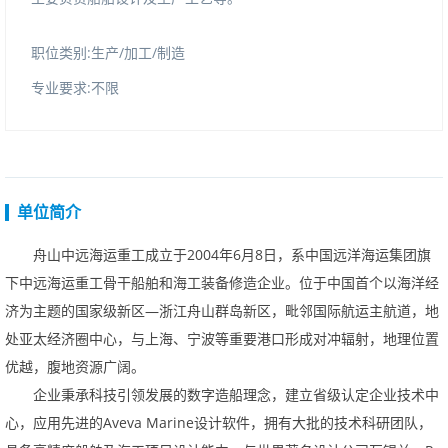
职位类别:生产/加工/制造
专业要求:不限
单位简介
舟山中远海运重工成立于
2004
年
6
月
8
日，系中国远洋海运集团旗
下中远海运重工骨干船舶和海工装备修造企业。位于中国首个以海洋经
济为主题的国家级新区
—
浙江舟山群岛新区，毗邻国际航运主航道，地
处亚太经济圈中心，与上海、宁波等重要港口形成对冲辐射，地理位置
优越，腹地资源广阔。
企业秉承科技引领发展的数字造船理念，建立省级认定企业技术中
心，应用先进的
AvevaMarine
设计软件，拥有大批的技术科研团队，