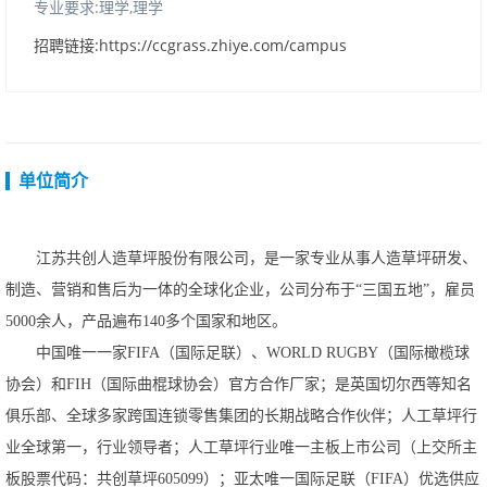
专业要求:理学,理学
招聘链接:https://ccgrass.zhiye.com/campus
单位简介
江苏共创人造草坪股份有限公司，是一家专业从事人造草坪研发、
制造、营销和售后为一体的全球化企业，公司分布于
“三国五地”，雇员
5000余人，产品遍布140多个国家和地区。
中国唯一一家
FIFA（国际足联）、WORLDRUGBY（国际橄榄球
协会）和FIH（国际曲棍球协会）官方合作厂家；是英国切尔西等知名
俱乐部、全球多家跨国连锁零售集团的长期战略合作伙伴；人工草坪行
业全球第一，行业领导者；人工草坪行业唯一主板上市公司（上交所主
板股票代码：共创草坪605099）；亚太唯一国际足联（FIFA）优选供应