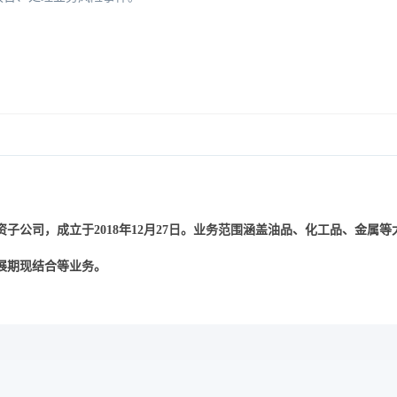
资子公司
，
成立
于
年
月
日
。
业务范围涵盖油品、化工品、金属等
2018
12
27
展期现结合等业务。