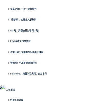
l专属导师：一对一导师辅导
l“恒新鲜”：应届生入职集训
lA计划：高潜应届生培训计划
lE2M:从技术走向管理
l良将计划：关键岗位后备梯队培养
l青训班：中高层管理者培训
lElearning：海量学习资料，自主学习
工作生活
l舒适办公环境