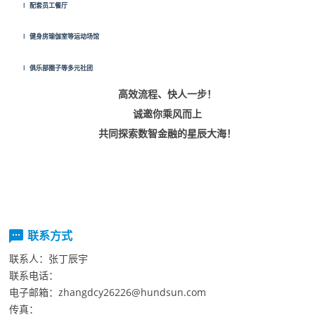
l配套员工餐厅
l健身房瑜伽室等运动场馆
l俱乐部圈子等多元社团
高效流程、快人一步！
诚邀你乘风而上
共同探索数智金融的星辰大海！
联系方式
联系人：
张丁辰宇
联系电话：
电子邮箱：
zhangdcy26226@hundsun.com
传真：