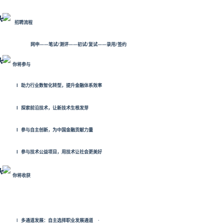
招聘流程
网申——笔试
/
测评——初试
/
复试——录用
/
签约
你将参与
l助力行业数智化转型，提升金融体系效率
l探索前沿技术，让新技术生根发芽
l参与自主创新，为中国金融贡献力量
l参与技术公益项目，用技术让社会更美好
你将收获
l多通道发展：自主选择职业发展通道
·