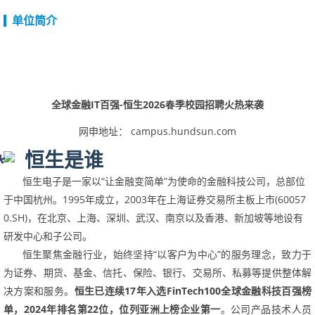
单位简介
全球金融
IT
百强
-
恒生
2026春季
校园招聘火热来袭
网申地址：
campus.hundsun.com
恒生是谁
恒生电子是一家以“让金融变简单”为使命的金融科技公司，总部位
于中国杭州。
1995
年成立，
2003
年在上海证券交易所主板上市
(60057
0.SH)
，在北京、上海、深圳、武汉、南京以及香港、新加坡等地设有
研发中心和子公司。
恒生聚焦金融行业，始终坚持“以客户为中心”的服务理念，致力于
为证券、期货、基金、信托、保险、银行、交易所、私募等提供整体解
决方案和服务。
恒生已连续
17
年入选
FinTech100
全球金融科技百强榜
单，
2024
年排名第
22
位，位列亚洲上榜企业第一
。公司产品技术人员