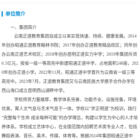
单位简介
一、
集团简介
云南正道教育集团自成立以来实现快速、持续、健康发展。
2014
年创办昭通正道教育翰林书院；2017年创办正道教育精品校区；同年创
办云南正道艺术校区；2018年创办昆明正道实力中学；2019年集团斥资
6.5亿元，按省一级一等高完中新建昭通正道中学，占地面积248亩，202
0年创办正道小学。2022年11月，昭通正道中学晋升为云南省一级三等
高完中。2023年7月，正道教育集团又与云南民族大学携手合作办学在
西山海口成立昆明西山湖畔中学。
学校师资力量雄厚，教学体系完善，功能齐全，设施完备，环境
优美，寓人文气息与艺术气息于一体。学校以
“学正明道”为校训，践行
“完整每个生命成全每种可能”的办学理念，构建以学生为中心的人才培
养体系。学校成立艺体中心，在全国范围内招聘艺术类专业人才，包括
舞蹈表演、音乐、美术、传媒、体育等。根据2024年集团昭通正道中