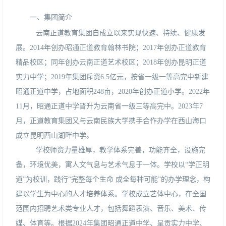
一、集团简介
云南正道教育集团自成立以来实现快速、持续、健康发
展。
2014年创办昭通正道教育翰林书院；2017年创办正道教育
精品校区；同年创办云南正道艺术校区；2018年创办昆明正道
实力中学；2019年集团斥资6.5亿元，按省一级一等高完中新建
昭通正道中学，占地面积248亩，2020年创办正道小学。2022年
11月，昭通正道中学晋升为云南省一级三等高完中。2023年7
月，正道教育集团又与云南民族大学携手合作办学在西山海口
成立昆明西山湖畔中学。
学校师资力量雄厚，教学体系完善，功能齐全，设施完
备，环境优美，寓人文气息与艺术气息于一体。学校以
“学正明
道”为校训，践行“完整每个生命成全每种可能”的办学理念，构
建以学生为中心的人才培养体系。学校成立艺体中心，在全国
范围内招聘艺术类专业人才，包括舞蹈表演、音乐、美术、传
媒、体育等。根据2024年集团昭通正道中学、呈贡实力中学、