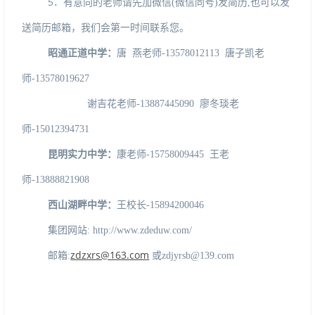
5．
有意向的老师请先加微信
(微信同号)发简历,也可以发
送简历邮箱，我们会第一时间联系您。
昭通正道中学：
唐
燕老师
-13578012113唐子凯老
师-13578019627
谢吉花老师
-13887445090廖冬琰老
师-15012394731
昆明实力中学：
康老师
-15758009445王老
师-13888821908
西山湖畔中学：
王校长
-15894200046
集团网站
:http://www.zdeduw.com/
zdzxrs@163.com
邮箱
:
或
zdjyrsb@139.com