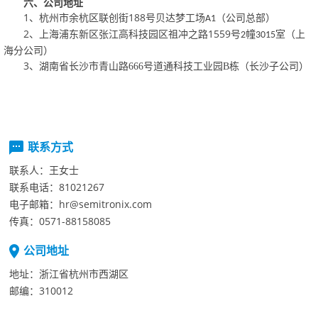
六、
公司地址
1
188
、
杭州市余杭区联创街
号贝达梦工场
（公司总部）
A1
2
1559
、
上海浦东新区张江高科技园区祖冲之路
号
幢
室（上
2
3015
海分公司）
3
、
湖南省长沙市青山路
666
号道通科技工业园
B
栋
（长沙子公司）
联系方式
联系人：
王女士
联系电话：
81021267
电子邮箱：
hr@semitronix.com
传真：
0571-88158085
公司地址
地址：
浙江省杭州市西湖区
邮编：
310012