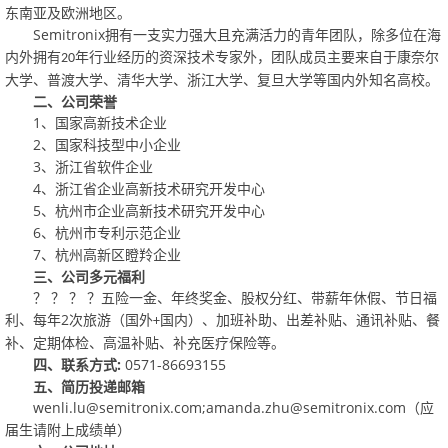
东南亚及欧洲地区。
Semitronix
拥有一支实力强大且充满活力的青年团队，除多位在海
内外拥有
年行业经历的资深技术专家外，团队成员主要来自于康奈尔
20
大学、普渡大学、清华大学、浙江大学、复旦大学等国内外知名高校。
二、
公司荣誉
1
、国家高新技术企业
2
、国家科技型中小企业
3
、浙江省软件企业
4
、浙江省企业高新技术研究开发中心
5
、杭州市企业高新技术研究开发中心
6
、杭州市专利示范企业
7
、杭州高新区瞪羚企业
三、
公司多元福利
？？？？
五险一金、年终奖金、股权分红、带薪年休假、节日福
2
利、每年
次旅游（国外
国内）、加班补助、出差补贴、通讯补贴、餐
+
补、定期体检、高温补贴、补充医疗保险等。
四、
:
0571-86693155
联系方式
五、
简历投递邮箱
wenli.lu@semitronix.com;amanda.zhu@semitronix.com
（应
届生请附上成绩单）