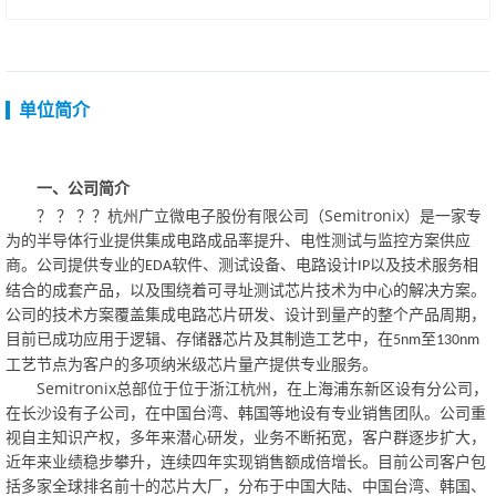
单位简介
一、
公司简介
？？？？
Semitronix
杭州广立微电子股份有限公司（
）是一家专
为的半导体行业提供集成电路成品率提升、电性测试与监控方案供应
商。公司提供专业的
软件、测试设备、电路设计
以及技术服务相
EDA
IP
结合的成套产品，以及围绕着可寻址测试芯片技术为中心的解决方案。
公司的技术方案覆盖集成电路芯片研发、设计到量产的整个产品周期，
目前已成功应用于逻辑、存储器芯片及其制造工艺中，在
至
5nm
130nm
工艺节点为客户的多项纳米级芯片量产提供专业服务。
Semitronix
总部位于位于浙江杭州，在上海浦东新区设有分公司，
在长沙设有子公司，在中国台湾、韩国等地设有专业销售团队。公司重
视自主知识产权，多年来潜心研发，业务不断拓宽，客户群逐步扩大，
近年来业绩稳步攀升，连续四年实现销售额成倍增长。目前公司客户包
括多家全球排名前十的芯片大厂，分布于中国大陆、中国台湾、韩国、