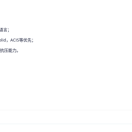
语言；
id，ACIS等优先；
的抗压能力。