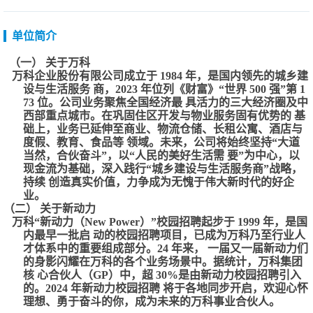
单位简介
（一）关于万科
万科企业股份有限公司成立于1984年，是国内领先的城乡建
设与生活服务商，2023年位列《财富》“世界500强”第1
73位。公司业务聚焦全国经济最具活力的三大经济圈及中
西部重点城市。在巩固住区开发与物业服务固有优势的基
础上，业务已延伸至商业、物流仓储、长租公寓、酒店与
度假、教育、食品等领域。未来，公司将始终坚持“大道
当然，合伙奋斗”，以“人民的美好生活需要”为中心，以
现金流为基础，深入践行“城乡建设与生活服务商”战略，
持续创造真实价值，力争成为无愧于伟大新时代的好企
业。
（二）关于新动力
万科“新动力（NewPower）”校园招聘起步于1999年，是国
内最早一批启动的校园招聘项目，已成为万科乃至行业人
才体系中的重要组成部分。24年来，一届又一届新动力们
的身影闪耀在万科的各个业务场景中。据统计，万科集团
核心合伙人（GP）中，超30%是由新动力校园招聘引入
的。2024年新动力校园招聘将于各地同步开启，欢迎心怀
理想、勇于奋斗的你，成为未来的万科事业合伙人。