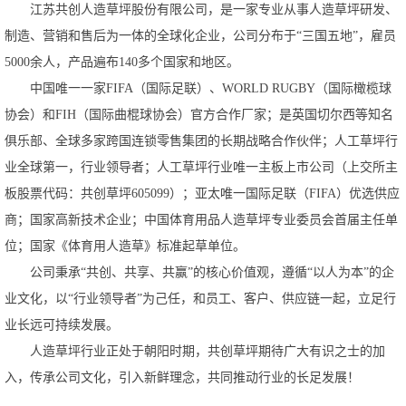
江苏共创人造草坪股份有限公司，是一家专业从事人造草坪研发、
制造、营销和售后为一体的全球化企业，公司分布于
“三国五地”，雇员
5000余人，产品遍布140多个国家和地区。
中国唯一一家
FIFA（国际足联）、WORLDRUGBY（国际橄榄球
协会）和FIH（国际曲棍球协会）官方合作厂家；是英国切尔西等知名
俱乐部、全球多家跨国连锁零售集团的长期战略合作伙伴；人工草坪行
业全球第一，行业领导者；人工草坪行业唯一主板上市公司（上交所主
板股票代码：共创草坪605099）；亚太唯一国际足联（FIFA）优选供应
商；国家高新技术企业；中国体育用品人造草坪专业委员会首届主任单
位；国家《体育用人造草》标准起草单位。
公司秉承
“共创、共享、共赢”的核心价值观，遵循“以人为本”的企
业文化，以“行业领导者”为己任，和员工、客户、供应链一起，立足行
业长远可持续发展。
人造草坪行业正处于朝阳时期，共创草坪期待广大有识之士的加
入，传承公司文化，引入新鲜理念，共同推动行业的长足发展！