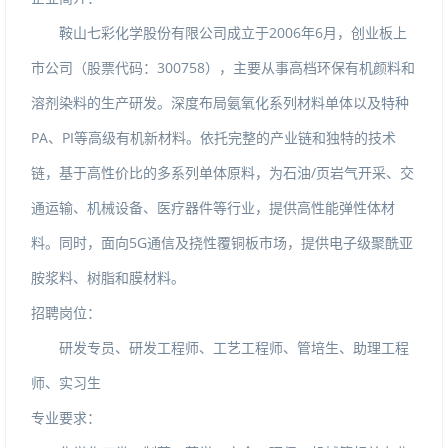
鞍山七彩化学股份有限公司成立于
2006
年
6
月，创业板上
市公司（股票代码：
300758
），主要从事高档环保有机颜料和
溶剂染料的生产研发。深度布局氨氧化系列材料单体以及特种
PA
、
PI
等高级有机新材料。依托完整的产业链和独特的技术
链，基于高性价比的多系列单体原料，为石油
/
页岩气开采、交
通运输、机械设备、医疗器件等行业，提供高性能弹性体材
料。同时，面向
5G
通信及挠性覆铜板市场，提供电子级聚酰亚
胺浆料、树脂和膜材料。
招聘岗位：
研发专员、研发工程师、工艺工程师、管培生、助理工程
师、实习生
专业要求：