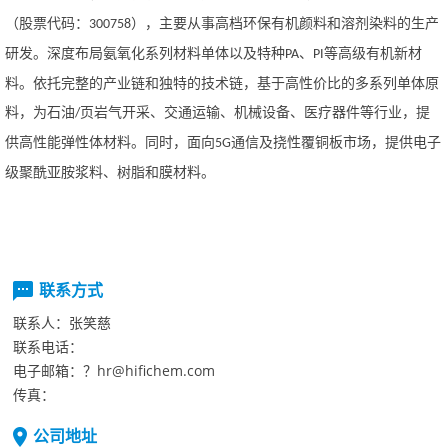
（股票代码：
），主要从事高档环保有机颜料和溶剂染料的生产
300758
研发
。
深度布局氨氧化系列材料单体以及特种
、
等高级有机新材
PA
PI
料。依托完整的产业链和独特的技术链，基于高性价比的多系列单体原
料，为石油
页岩气开采、交通运输、机械设备、医疗器件等行业，提
/
供高性能弹性体材料。同时，面向
通信及挠性覆铜板市场，提供电子
5G
级聚酰亚胺浆料、树脂和膜材料。
联系方式
联系人：
张笑慈
联系电话：
电子邮箱：
？hr@hifichem.com
传真：
公司地址