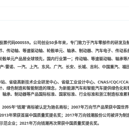
股票代码
000559
。公司创业
50
多年来，专门致力于汽车零部件的研发及
节、传动轴、等速驱动轴、轮毂单元、轴承、制动器、汽车电子、传动系
轮毂单元产品居全球领先，国内行业第一；传动轴、等速驱动轴、轴承等
产
-
雷诺、一汽、上汽、东风、广汽、长安、长城、吉利、中国重汽、福
作站、省级高新技术企业研发中心、省级工业设计中心、
CNAS/CQC/CCA
计、绿色制造和智能制造的理念，为新能源汽车和智能汽车提供绿色化和
、轴承、制动器等产品国际标准、国家标准、行业标准和浙江制造标准累
。
；
2005
年“钱潮”商标被认定为驰名商标；
2007
年万向节产品荣获中国世界
2013
年荣获首届中国质量奖提名奖；
2017
年万向钱潮股份公司被评为制
示范企业；
2021
年万向钱潮再次荣获中国质量奖提名奖。