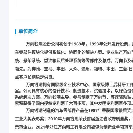
单位简介
万向钱潮股份公司初创于
1969
年，
1993
年公开发行股票，
车零部件模块化提供系统化、协同化的解决方案。专业生产万向
统、悬架系统、燃油箱及后处理系统等零部件及总成。万向节及
领先。为奔驰、宝马、丰田、大众、通用、福特、本田、三菱
-
日
点客户长期稳定供货。
万向钱潮拥有国家级企业技术中心、国家级博士后科研工
室。公司具有核心的设计技术、制造技术、试验技术，以绿色设
系统解决方案。万向钱潮主导、参与制定了万向节、等速驱动轴
累积获得了国内授权专利两千六百多项，其中发明专利两百多项
万向钱潮制造的汽车零部件产品在
1987
年荣获国家银质奖
工业大奖表彰奖；
2010
年万向钱潮荣获首届浙江省政府质量奖，
示范企业，
2021
年浙江万向精工有限公司被评为制造业单项冠军