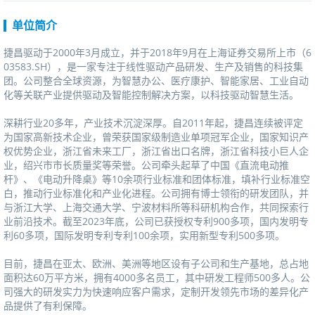
单位简介
捷昌驱动于2000年3月成立，并于2018年9月在上海证券交易所上市（6
03583.SH），是一家专注于线性驱动产品研发、生产及销售的科技集
团。公司整合全球资源，为智慧办公、医疗康护、智能家居、工业自动
化等关联产业提供驱动及智能控制解决方案，以科技驱动智慧生活。
深耕行业20多年，产业技术沉淀深厚。自2011年起，捷昌连续被评定
为国家高新技术企业，曾荣获国家级制造业单项冠军企业，国家知识产
权优势企业，浙江省未来工厂，浙江省出口名牌，浙江省科技小巨人企
业，绍兴市市长质量奖等荣誉。公司牵头起草了中国《直流电动推
杆》、《电动升降桌》等10余项行业标准和团体标准，填补行业标准空
白，推动行业标准化和产业化进程。公司拥有博士领衔的研发团队，并
与浙江大学、上海交通大学、宁波材料所等科研机构合作，共同探索行
业前沿技术。截至2023年底，公司已获授权专利900多项，国内发明专
利60多项，国际发明专利专利100余项，实用新型专利500多项。
目前，捷昌在亚太、欧洲、美洲等地区设有子公司和生产基地，总占地
面积达60万平方米，拥有4000多名员工，其中研发工程师500多人。公
司强大的研发实力为快速响应客户需求，定制开发领先市场的差异化产
品提供了有利保障。