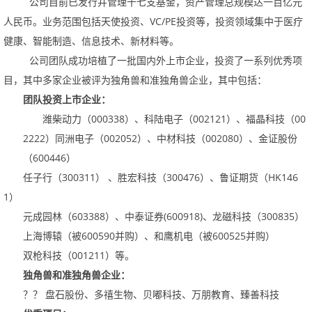
公司目前已发行并管理十七支基金，资产管理总规模达一百亿元
人民币。业务范围包括天使投资、
VC/PE
投资等，投资领域集中于医疗
健康、智能制造、信息技术、新材料等。
公司团队成功培植了一批国内外上市企业，投资了一系列优秀项
目，其中多家企业被评为独角兽和准独角兽企业，其中包括：
团队投资上市企业：
潍柴动力（
000338
）、科陆电子（
002121
）、福晶科技（
00
2222
）同洲电子（
002052
）、中材科技（
002080
）、金证股份
（
600446
）
任子行（
300311
）、胜宏科技（
300476
）、鲁证期货（
HK146
1
）
元成园林（
603388
）、中泰证券
(600918)
、龙磁科技（
300835
）
上海博辕（被
600590
并购）、和鹰机电（被
600525
并购）
双枪科技（
001211
）等。
独角兽和准独角兽企业：
？？盘石股份、多禧生物、贝嘟科技、万朋教育、臻善科技