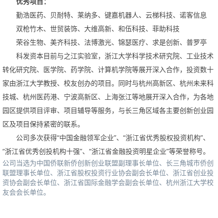
优秀项目：
勤浩医药、贝耐特、莱纳多、键嘉机器人、云梯科技、诺客信息
双枪竹木、世贸装饰、大维高新、和伍科技、菲助科技
荣谷生物、美齐科技、法博激光、锦瑟医疗、求是创新、普罗亭
科发资本目前与之江实验室，浙江大学科学技术研究院、工业技术
转化研究院、医学院、药学院、计算机学院等展开深入合作，投资数十
家由浙江大学教授、校友创办的项目。同时与杭州高新区、杭州未来科
技城、杭州医药港、宁波高新区、上海张江等地展开深入合作，为各地
园区提供项目评审、项目辅导等服务，与长三角区域各主要创新创业园
区及项目保持紧密的联系。
公司多次获得“中国金融领军企业”、“浙江省优秀股权投资机构”、
“浙江省优秀创投机构十强”、“浙江省金融投资明星企业”等荣誉称号。
公司当选为中国侨联新侨创新创业联盟副理事长单位、长三角城市侨创
联盟理事长单位、浙江省股权投资行业协会副会长单位、浙江省创业投
资协会副会长单位、浙江省国际金融学会副会长单位、杭州浙江大学校
友会会长单位。