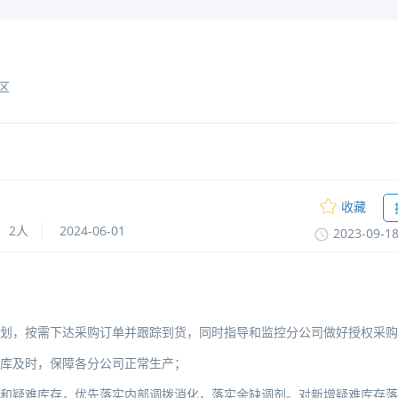
区
收藏
2人
2024-06-01
2023-09-1
计划，按需下达采购订单并跟踪到货，同时指导和监控分公司做好授权采购
入库及时，保障各分公司正常生产；
压和疑难库存，优先落实内部调拨消化，落实余缺调剂。对新增疑难库存落