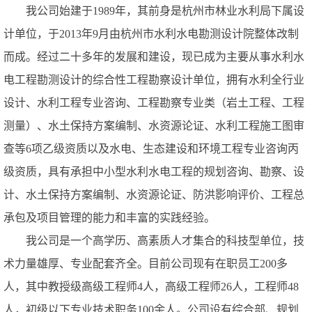
我公司
始建于
1989
年，其前身是杭州市林业水利局下属设
计单位，
于
2013
年
9
月由杭州市水利水电勘测设计院整体改制
而成。经过二十多年的发展和建设，现已成为主要从事水利水
电工程勘测设计的综合性工程勘察设计单位，拥有水利全行业
设计、水利工程专业咨询、工程勘察专业类（岩土工程、工程
测量）、水土保持方案编制、水资源论证、水利工程施工图审
查等
6
项乙级资质以及水电、生态建设和环境工程专业咨询丙
级资质，具有承担中小型水利水电工程的规划咨询、勘察、设
计、水土保持方案编制、水资源论证、防洪影响评价、工程总
承包及项目管理的能力和丰富的实践经验。
我公司是一个高学历、高素质人才集合的科技型单位，技
术力量雄厚、专业配套齐全。目前公司现有在职员工
200
多
人，其中教授级高级工程师
4
人，高级工程师
26
人，工程师
48
人，初级以下专业技术职务
100
余人。公司设有综合部、规划