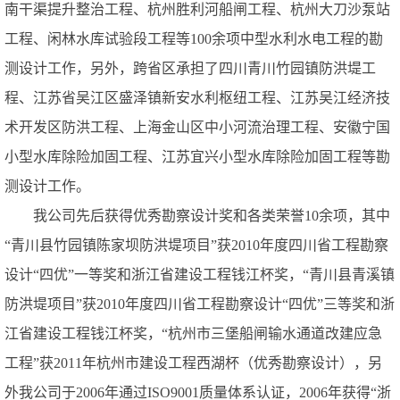
南干渠提升整治工程、杭州胜利河船闸工程、杭州大刀沙泵站
工程、闲林水库试验段工程等
100
余项中型水利水电工程的勘
测设计工作，另外，跨省区承担了四川青川竹园镇防洪堤工
程、江苏省吴江区盛泽镇新安水利枢纽工程、江苏吴江经济技
术开发区防洪工程、上海金山区中小河流治理工程、安徽宁国
小型水库除险加固工程、江苏宜兴小型水库除险加固工程等勘
测设计工作。
我公司先后获得优秀勘察设计奖和各类荣誉
10
余项，其中
“青川县竹园镇陈家坝防洪堤项目”获
2010
年度四川省工程勘察
设计“四优”一等奖和浙江省建设工程钱江杯奖，“青川县青溪镇
防洪堤项目”获
2010
年度四川省工程勘察设计“四优”三等奖和浙
江省建设工程钱江杯奖，“杭州市三堡船闸输水通道改建应急
工程
”
获
2011
年杭州市建设工程西湖杯（优秀勘察设计），另
外我公司于
2006
年通过
ISO9001
质量体系认证，
2006
年获得“浙