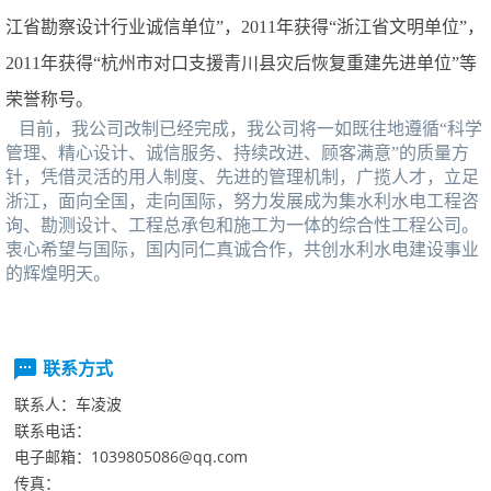
江省勘察设计行业诚信单位”，
2011
年获得“浙江省文明单位”，
2011
年获得“杭州市对口支援青川县灾后恢复重建先进单位”等
荣誉称号。
目前，我公司改制已经完成，我公司将一如既往地遵循“科学
管理、精心设计、诚信服务、持续改进、顾客满意”的质量方
针，凭借灵活的用人制度、先进的管理机制，广揽人才，立足
浙江，面向全国，走向国际，努力发展成为集水利水电工程咨
询、勘测设计、工程总承包和施工为一体的综合性工程公司。
衷心希望与国际，国内同仁真诚合作，共创水利水电建设事业
的辉煌明天。
联系方式
联系人：
车凌波
联系电话：
电子邮箱：
1039805086@qq.com
传真：