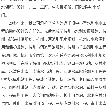
水保所、设计一、二、三所、生态景观所、国际部共
7
个部
门。
20
多年来，我公司承担了省内外近千项中小型水利水电工
程的勘察设计咨询任务。先后完成了杭州市水利发展规划、杭
州市防洪排涝规划、杭州市河道引配水规划、杭州市水资源利
用和保护规划、杭州市河道整治规划、杭州市千岛湖引水工程
专题研究、杭州市全国第一次水利普查等
20
余项水利水电规划
咨询项目，完成了杭州市枫树岭水库、铜山一级电站、罗村水
库、水涛庄水库、毕浦水电站工程、四岭水库除险加固工程等
中型水库电站工程，完成了钱塘江标准堤防、萧山南沙平原围
垦、四格排灌站、赤通浦排涝站、德胜坝翻水站、南排三堡排
涝工程前期工程、大治河闸站枢纽、长山河泵站、北湖庄村分
洪闸、萧山西水东引河道工程、三堡应急引水工程、青山水库