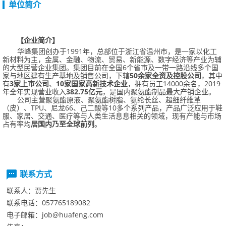
单位简介
【企业简介】
华峰集团创办于
1991
年，总部位于浙江省温州市，是一家以化工
新材料为主，金属、金融、物流、贸易、新能源、数字经济等产业为辅
的大型民营企业集团。集团目前在全国
6
个省市及一带一路沿线多个国
家与地区建有生产基地及销售公司，下辖
50
余家全资及控股公司
，其中
有
3
家上市公司
、
10
家国家高新技术企业
，拥有员工
14000
余名，
2019
年全年实现营业收入
382.75
亿元
，是国内聚氨酯制品最大产销企业。
公司主营聚氨酯原液、聚氨酯树脂、氨纶长丝、超细纤维革
（皮）、
TPU
、尼龙
66
、己二酸等
10
多个系列产品，产品广泛应用于鞋
服、家居、交通、医疗等与人类生活息息相关的领域，现有产能与市场
占有率均
居国内乃至全球前列
。
联系方式
联系人：
贾先生
联系电话：
057765189082
电子邮箱：
job@huafeng.com