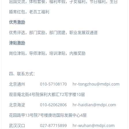
出国交流，体检套餐，福利年假，子女福利，节日福利，生日
婚育红包，老员工福利
优秀激励
优秀评选，部门奖励，部门团建，职业发展双通道
津贴激励
岗位津贴，导师津贴，培训津贴，内推奖励
四、联系方式：
010-57108170
hr-tongzhou@mdpi.com
北京通州
4
T2
10
观音庵北街
号院保利大都汇
写字楼
层
010-62062806
hr-haidian@mdpi.com
北京海淀
13
7
4
花园路甲
号院
号楼庚坊国际发展中心
层
027-87715899
hr-wuhan@mdpi.com
武汉汉口