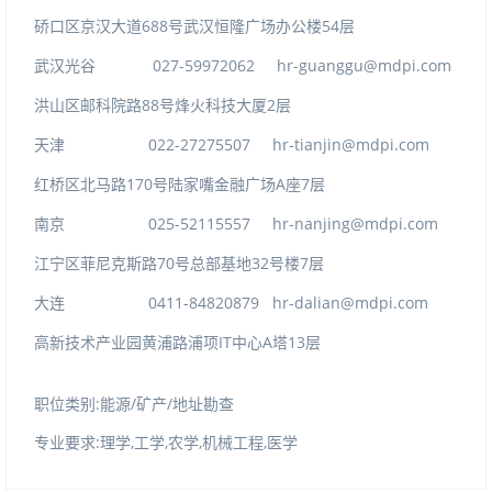
688
54
硚口区京汉大道
号武汉恒隆广场办公楼
层
027-59972062
hr-guanggu@mdpi.com
武汉光谷
88
2
洪山区邮科院路
号烽火科技大厦
层
022-27275507
hr-tianjin@mdpi.com
天津
170
A
7
红桥区北马路
号陆家嘴金融广场
座
层
025-52115557
hr-nanjing@mdpi.com
南京
70
32
7
江宁区菲尼克斯路
号总部基地
号楼
层
0411-84820879
hr-dalian@mdpi.com
大连
IT
A
13
高新技术产业园黄浦路浦项
中心
塔
层
职位类别:能源/矿产/地址勘查
专业要求:理学,工学,农学,机械工程,医学