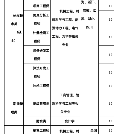
海、浙江、
项目工程师
10
安徽、江
机械工程、材
仿真分析工
研发技
苏、湖北、
10
料科学与工程、能
程师
术类
四川
源动力工程、电气
（硕
计量检测工
工程、力学等相关
10
士）
程师
专业
设备研发工
10
程师
算法开发工
10
程师
技术工程师
10
工商管理、管
高级管培生
理科学与工程等相
10
职能管
关专业
理类
财会类
会计学
10
销售工程师
全国
10
机械工程、材