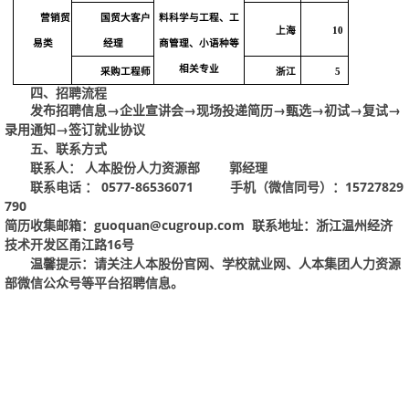
营销贸
国贸大客户
料科学与工程、工
上海
10
易类
经理
商管理、小语种等
相关专业
采购工程师
浙江
5
四、招聘流程
发布招聘信息→企业宣讲会→现场投递简历→甄选
→初试→复试→
录用通知→签订就业协议
五、联系方式
联系人：人本股份人力资源部
郭经理
联系电话：
0577-86536071
手机（微信同号）：
15727829
790
简历收集邮箱：
guoquan@cugroup.com
联系地址：浙江温州经济
技术开发区甬江路
16
号
温馨提示：
请关注人本股份官网
、学校就业网、人本集团人力资源
部微信公众号等平台招聘信息。