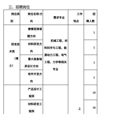
三、招聘岗位
岗位类
岗位名称
/
方
工作
招
需求专业
别
向
地点
聘人数
摩擦润滑课
5
题方向
机械工程、材
材料研发方
研发技
5
料科学与工程、能
向
术类
源动力工程、电气
（博
重大装备轴
工程、力学等相关
5
士）
承设计方向
专业
软件开发方
5
向
产品设计工
10
程师
材料研发工
10
上
程师