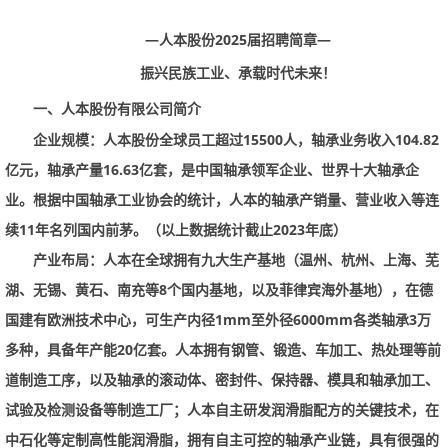
—人本股份
2025
届招聘简章—
振兴民族工业、承载时代未来！
一、
人本股份有限公司简介
企业规模：
人本股份全球员工超过
15500
人，轴承业务收入
104.82
亿元，轴承产量
16.63
亿套，是中国轴承领军企业、世界十大轴承企
业。根据中国轴承工业协会的统计，人本的轴承产销量、营业收入等连
续
11
年名列国内前茅。（以上数据统计截止
2023
年底）
产业布局：
人本在全球拥有九大生产基地（温州、杭州、上海、芜
湖、无锡、黄石、南充等
8
个国内基地，以及菲律宾海外基地），在德
国建有欧洲技术中心，可生产内径
1mm
至外径
6000mm
各类轴承
3
万
多种，具备年产能
20
亿套。人本拥有钢管、锻造、车加工、热处理等前
道制造工序，以及轴承的滚动体、密封件、保持器、模具和轴承加工、
试验及检测设备等制造工厂；人本自主研发润滑脂配方的关键技术，在
中石化等定制高性能润滑脂，拥有自主可控的轴承产业链，具有很强的