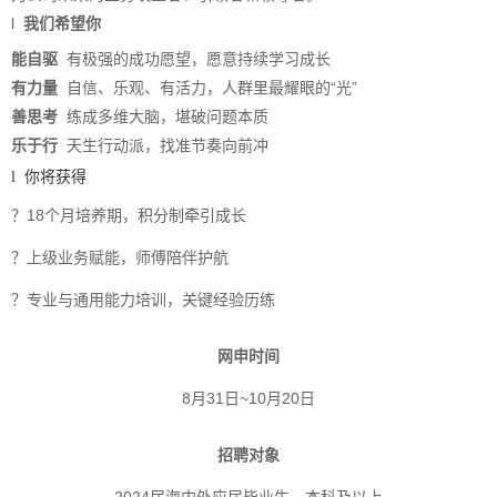
l
我们希望你
能自驱
有极强的成功愿望，愿意持续学习成长
有力量
自信、乐观、有活力，人群里最耀眼的“光”
善思考
练成多维大脑，堪破问题本质
乐于行
天生行动派，找准节奏向前冲
l你将获得
？
18
个月培养期，积分制牵引成长
？上级业务赋能，师傅陪伴护航
？专业与通用能力培训，关键经验历练
网申时间
8月
31
日
~10
月
20
日
招聘对象
2024届海内外应届毕业生，本科及以上