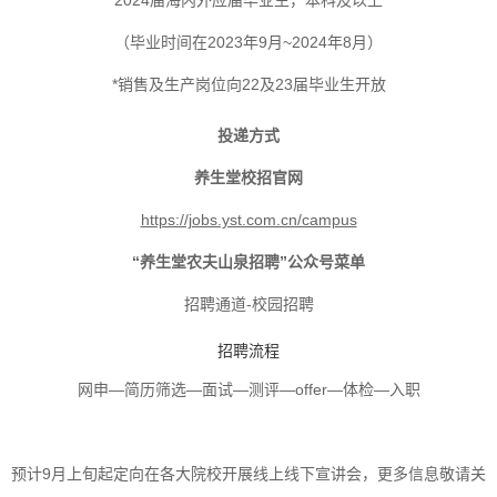
（毕业时间在
2023
年
9
月
~2024
年
8
月）
*销售及生产岗位向
22
及
23
届毕业生开放
投递方式
养生堂校招官网
https://jobs.yst.com.cn/campus
“养生堂农夫山泉招聘”公众号菜单
招聘通道
-
校园招聘
招聘流程
网申—简历筛选—面试—测评—
offer
—体检—入职
预计
9
月上旬起定向在各大院校开展线上线下宣讲会，更多信息敬请关