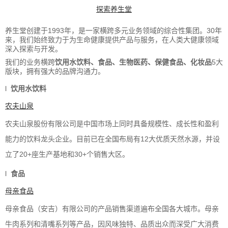
探索养生堂
养生堂创建于
1993
年，是一家横跨多元业务领域的综合性集团。
30
年
来，我们始终致力于为生命健康提供产品与服务，在人类大健康领域
深入探索与开发。
我们的业务横跨
饮用水饮料、食品、生物医药、保健食品、化妆品
5大
版块，拥有强大的品牌沟通力。
l
饮用水饮料
农夫山泉
农夫山泉股份有限公司是中国市场上同时具备规模性、成长性和盈利
能力的饮料龙头企业。目前已在全国布局有
12
大优质天然水源，并设
立了
20+
座生产基地和
30+
个销售大区。
l
食品
母亲
食品
母亲食品（安吉）有限公司的产品销售渠道遍布全国各大城市。母亲
牛肉系列和清嘴系列等产品，因风味独特、品质出众而深受广大消费