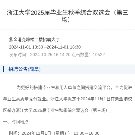
浙江大学2025届毕业生秋季综合双选会（第三
场）
紫金港尧坤楼二楼招聘大厅
2024-11-0113:30~2024-11-0116:30
发布时间：2024-10-2516:14:20点击数量：10522
招聘公告(简章)
为更好的搭建毕业生和用人单位之间搭建交流平台，全力促进
毕业生高质量充分就业。浙江大学拟定于
2024
年
11
月
1
日在紫金港校
区举办浙江大学
2025
届毕业生秋季综合双选会（第三场）。
一、时间地点
时间：
2024
年
11
月
1
日（星期五）
13:30
－
16:30