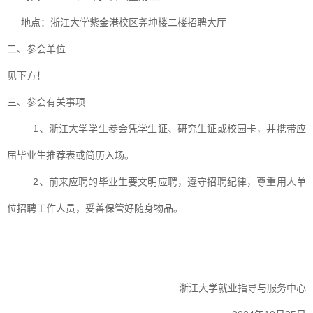
地点：浙江大学紫金港校区尧坤楼二楼招聘大厅
二、参会单位
见下方！
三、参会有关事项
1、浙江大学学生参会凭学生证、研究生证或校园卡，并携带应
届毕业生推荐表或简历入场。
2、前来应聘的毕业生要文明应聘，遵守招聘纪律，尊重用人单
位招聘工作人员，妥善保管好随身物品。
浙江大学就业指导与服务中心