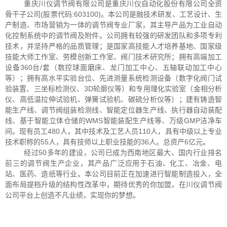
重庆川仪调节阀有限公司是重庆川仪自动化股份有限公司全资
骨干子公司
(
股票代码
:603100)
。本公司是融技术研发、工艺设计、生
产制造、市场营销为一体的调节阀专业厂家，其主导产品为工业自动
化控制系统中的调节阀及附件。公司拥有较强的研发团队和多项专利
技术，并坚持严格的品质管理；是国家高技能人才培养基地、国家级
技能大师工作室、劳模创新工作室、阀门技术研究所；拥有高端加工
设备
360
台
/
套（数控球面磨床、龙门加工中心、五轴联动加工中心
等）；拥有高水平实验台位、先进测量系统检测设备（数字化阀门试
验装置、三坐标检测仪、
3D
轮廓仪等）和专用理化实验室（金相分析
仪、高低温拉伸试验机、弹簧试验机、碳硫分析仪等）；建有铸造智
能生产线、调节阀组装检测线、智能定位器生产线、执行器自动装配
线、基于智能立体仓储的
WMS
智能装配生产线等、万级
GMP
洁净车
间。现有员工
480
人，其中技术及工艺人员
110
人，具有中级以上专业
技术职称的
55
人，具有技师以上职业技能的
36
人。总资产
6
亿元。
经过
50
多年的建设，公司已成为西南地区最大、国内行业排名
前三的调节阀生产企业，其产品广泛应用于石油、化工、冶金、电
站、医药、造纸等行业。本公司目前正在加速进行智能制造投入，全
面布局提档升级的结构性改革中，期待优秀的你加盟，在川仪调节阀
公司平台上创造不凡业绩，实现你的梦想。