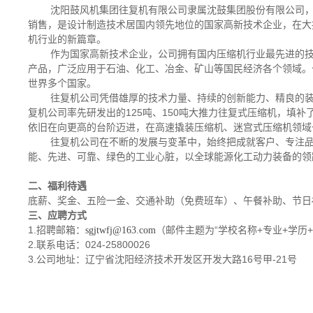
沈阳鼓风机集团往复机有限公司隶属沈鼓集团股份有限公司
销售，是设计制造技术居国内领先地位的国家高新技术企业，在大
机行业的新篇章。
作为国家高新技术企业，公司拥有国内压缩机行业最先进的
产品，广泛应用于石油、化工、冶金、矿山等国民经济各个领域。
世界多个国家。
往复机公司凭借雄厚的技术力量、持续的创新能力、精良的
复机公司率先研发出的
125
吨、
150
吨大推力往复式压缩机，填补
依旧在向更高的台阶迈进，在高速撬装压缩机、迷宫式压缩机领域
往复机公司在不断的发展与变革中，始终把成就客户、专注品
能、先进、可靠、绿色的工业心脏，以全球能源化工动力装备的领跑
二、福利待遇
底薪、奖金、五险一金、交通补助（免费班车）、午餐补助、节日
三、应聘方式
1.招聘邮箱：
（邮件主题为“学校名称
+
专业
+
学历
+
sgjtwfj@163.com
2.联系电话：
024-25800026
3.公司地址：辽宁省沈阳经济技术开发区开发大路
16
号甲
-21
号