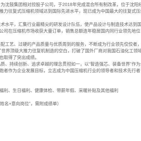
，为沈鼓集团相对控股子公司，于
2018
年完成混合所有制改革，位于沈阳
推力往复式压缩机领域达到国际先进水平，现已成为中国最大的往复式压
技术水平，汇集行业最精尖的研发设计队伍，使产品设计与制造技术达到
公司在压缩机市场收获大量订单，销售总额连年稳居国内同行业领先地位
装配工艺、过硬的产品质量与优质周到的服务，不断成为行业领先佼佼者
了世界顶级大推力往复机制造的空白，打破了国外厂商对我国石油化工领
也取得了突出成绩。
质、持续创新、追求卓越的理念贯彻如一，以“智造强芯、装备世界”作为
者作为企业发展目标，立志成为中国压缩机行业的领导者和技术先行者，
福利、生日福利、健康体检、带薪年假、采暖补贴及其他福利
姓名
+
意向岗位”，需附成绩单）