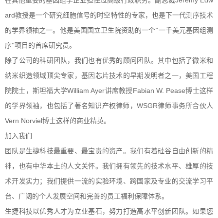
JeremyEdw
在其他重要的基因组学企业担任过高级行政职务。副总裁
ard
教授是一个研究细胞信号的时空特性的专家，也是下一代测序技术
的学界领袖之一。他是美国国立卫生院资助的一个”一千美元基因组测
序“项目的首席研究员。
除了公司的科研团队，我们也有优秀的顾问团队。其中包括了微米和
纳米织造领域顶尖专家，基因芯片技术的早期发明者之一，美国工程
WilliamAyer
FabianW.Pease
院院士，斯坦福大学
讲席教授
博士这样
WSGR
的学界领袖，也包括了著名知识产权律师，
律师事务所合伙人
VernNorviel
博士这样的商业精英。
加入我们
团队是生捷科技最重要、最宝贵的资产。我们有着硅谷自由创新的精
神，也有中华本土的人文关怀。我们拥有领先的技术水平、雄厚的技
术开发实力；我们提供一流的实验环境、跨国家及专业的交流学习平
台、广阔的个人发展空间和完善的员工福利保障体系。
生捷科技以优秀人才为立业基石，努力打造高水平创新团队。如果您