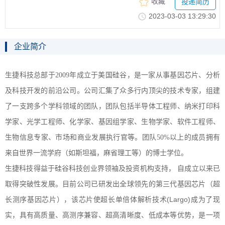
收藏
投递简历
2023-03-0313:29:30
企业简介
生捷科技总部于
2009
年成立于美国硅谷，是一家从事基因芯片、分析
及科技开发的前沿公司。公司汇集了众多行内顶尖的技术专家，组建
了一支跨多个学科领域的团队，团队包括半导体工程师、纳米打印科
学家、光学工程师、化学家、基因组学家、生物学家、软件工程师、
生物信息专家、市场和商业发展执行官等。团队
50%
以上的成员拥有
来自世界一流学府（如斯坦福，麻省理工等）的博士学位。
生捷科技得益于硅谷科技创业界领袖及投资机构支持，
自成立以来已
取得突破性发展。目前公司已研发出全球领先的第三代基因芯片（超
(Largo)
长测序基因芯片），该芯片使超长单倍体解析技术
成为了现
实，具有高质量、高测序兼容、超高清晰度、低成本等优势，是一项