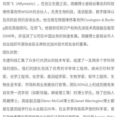
司昂飞（
Affymetrix
）。
在创立生捷之前，周巍博士是硅谷著名的科技
WSGR
律师事务所
的合伙人，负责生物科技，清洁能源、数字媒体以
Covington&Burlin
及风险投资的咨询业务。他也曾在跨国律师事务所
g
担任高级顾问。在昂飞，他曾担任知识产权和先进技术高级副总裁至
2008
年，并促进了公司在中国业务的快速发展。周巍博士是硅谷华人
创业组织华源协会前主席和北加州浙大校友会的董事。
团队优势：
生捷科技汇集了众多行内顶尖的技术专家，组建了一支跨多个学科领
域的团队，我们的团队包括了优秀的半导体工程师、纳米打印科学
家、光学工程师、化学家、基因组学家、生物学家、软件工程师、生
50%
物信息专家、市场和商业发展执行官等，团队
以上的成员拥有来
自世界一流学府（如斯坦福，麻省理工等）的博士学位。除了创始人
GlennMcCall
JanetWarrington
周巍博士，高级副总裁
博士和
博士都
20
是在基因组学行业从业超过
年，在业界享有极高声誉的科学家，曾