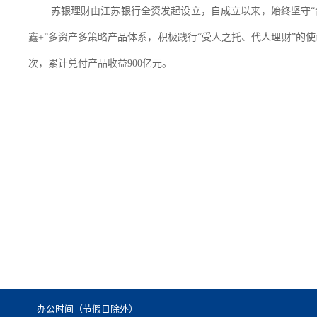
苏银理财由江苏银行全资发起设立，自成立以来，始终坚守
鑫+”多资产多策略产品体系，积极践行“受人之托、代人理财”的
次，累计兑付产品收益900亿元。
办公时间（节假日除外）