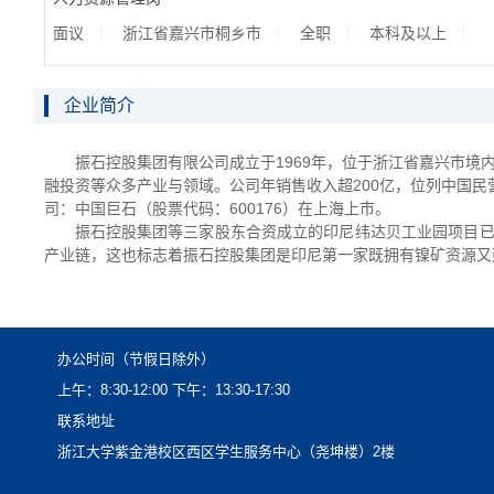
面议
浙江省嘉兴市桐乡市
全职
本科及以上
企业简介
1969年，位于浙江省嘉兴市
振石控股集团有限公司成立于
融投资等众多产业与领域。公司年销售收入超200亿，位列中国民
600176）在上海上市。
司：中国巨石（股票代码：
振石控股集团等三家股东合资成立的印尼纬达贝工业园项目已于
产业链，这也标志着振石控股集团是印尼第一家既拥有镍矿资源又
办公时间（节假日除外）
上午：8:30-12:00下午：13:30-17:30
联系地址
浙江大学紫金港校区西区学生服务中心（尧坤楼）2楼