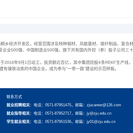
境内桐乡经济开发区，经营范围涉及特种钢材、风能基材、玻纤制品、复合
营企业500强、中国制造业500强，旗下共有国内外控（参）股子公司
2018年9月1日动工，投资额近百亿，其中集团控股4条REKF生产
建有镍铁冶炼的中国企业，成为参与“一带一路”建设的示范样板。
联系方式
就业招聘相关
：电话：0571-87951475，邮箱：zjucareer@126.com
就业指导相关
：电话：0571-87952717，邮箱：jy@zju.edu.cn
学生就业相关
：电话：0571-87951536，邮箱：jy01@zju.edu.cn