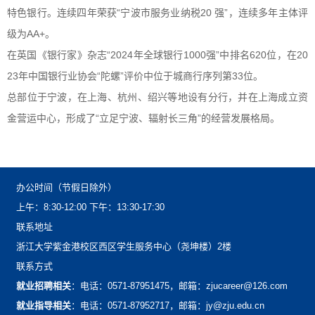
特色银行。连续四年荣获“宁波市服务业纳税20强”，连续多年主体评
级为AA+。
在英国《银行家》杂志“2024年全球银行1000强”中排名620位，在20
23年中国银行业协会“陀螺”评价中位于城商行序列第33位。
总部位于宁波，在上海、杭州、绍兴等地设有分行，并在上海成立资
金营运中心，形成了“立足宁波、辐射长三角”的经营发展格局。
办公时间（节假日除外）
上午：8:30-12:00下午：13:30-17:30
联系地址
浙江大学紫金港校区西区学生服务中心（尧坤楼）2楼
联系方式
就业招聘相关
：电话：0571-87951475，邮箱：zjucareer@126.com
就业指导相关
：电话：0571-87952717，邮箱：jy@zju.edu.cn