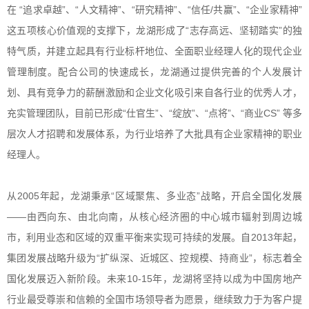
在
“追求卓越”、“人文精神”、“研究精神”、“信任/共赢”、“企业家精神”
这五项核心价值观的支撑下，龙湖形成了“志存高远、坚韧踏实”的独
特气质，并建立起具有行业标杆地位、全面职业经理人化的现代企业
管理制度。配合公司的快速成长，龙湖通过提供完善的个人发展计
划、具有竞争力的薪酬激励和企业文化吸引来自各行业的优秀人才，
充实管理团队，目前已形成“仕官生”、“绽放”、“点将”、“商业CS”等多
层次人才招聘和发展体系，为行业培养了大批具有企业家精神的职业
经理人。
从
2005年起，龙湖秉承“区域聚焦、多业态”战略，开启全国化发展
——由西向东、由北向南，从核心经济圈的中心城市辐射到周边城
市，利用业态和区域的双重平衡来实现可持续的发展。自2013年起，
集团发展战略升级为“扩纵深、近城区、控规模、持商业”，标志着全
国化发展迈入新阶段。未来10-15年，龙湖将坚持以成为中国房地产
行业最受尊崇和信赖的全国市场领导者为愿景，继续致力于为客户提