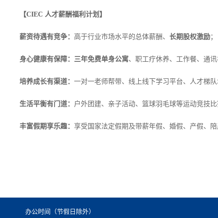
【
CIEC
人才薪酬福利计划】
薪资待遇有竞争：
高于行业市场水平的总体薪酬、
长期股权激励
；
身心健康有保障：三年免费单身公寓
、职工疗休养、工作餐、通讯
培养成长有渠道：
一对一老师帮带、线上线下学习平台、人才梯队
生活平衡有门道：
户外团建、亲子活动、篮球羽毛球等运动竞技比
丰富假期享乐趣：
享受国家法定假期及带薪年假、婚假、产假、陪
办公时间（节假日除外）