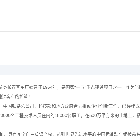
前身长春客车厂始建于
1954
年，是国家“一五”重点建设项目之一。作为
地铁客车的摇篮！
委、中国铁路总公司、科技部和地方政府合力推动企业创新工作，已经建成
含
3000
名工程技术人员在内的
18000
名职工，在
500
万平方米的土地上，精
制，具有完全自主知识产权、达到世界先进水平的中国标准动车组被命名