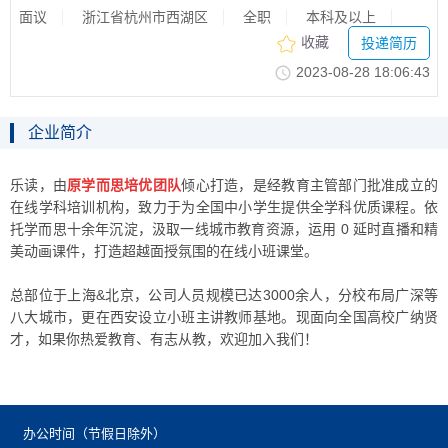
面议
浙江省杭州市西湖区
全职
本科及以上
收藏
投递简历
2023-08-2818:06:43
企业简介
乐读，
由
原学而思培优团队
倾心打造
，是经教育主管部门批准成立的
在线学科培训机构，致力于为全国中小学生
提供
全
学
科优质课程。依
托学而思十余年沉淀，
汲取一线城市教育资源
，运用0延时直播
和
精
美动画课件，
打造超越面授氛围的在线小班课堂
。
总部位于上海
&北京
，公司人员规模已达3000余人，分校布局广深等
八大城市，更在西安设立小班主讲教师基地。现面向
全国
高校广纳贤
才，如果你热爱教育、有志从教，欢迎加入我们！
办公时间（节假日除外）