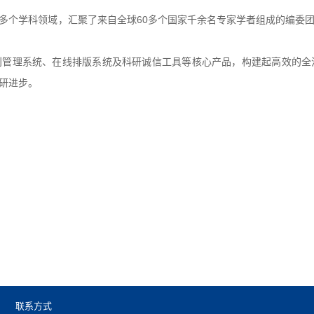
力期刊，涵盖多个学科领域，汇聚了来自全球60多个国家千余名专家学者组成的
、网刊管理系统、在线排版系统及科研诚信工具等核心产品，构建起高效的
研进步。
联系方式