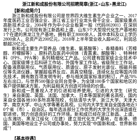
浙江新和成股份有限公司招聘简章(浙江+山东+黑龙江)
【新和成简介】
浙江新和成股份有限公司是世界四大维生素生产企业之一、2017
年度医药工业百强企业、浙江省工业行业龙头骨干企业、国家级重点
高新技术企业，2004年作为中小企业板第一股（代码002001）在深圳
发行上市。公司现有浙江新昌和上虞、山东3个大型现代化生产基地和
1个在建的黑龙江生产基地，拥有职工8000余人，其中本科及以上学历
2800余人，总资产近200亿元，2018年上半年营业收入超46亿，利润总
额超20亿元。
新和成主要生产营养品（维生素、氨基酸等）、香精香料（芳樟
醇、柠檬醛等）、原料药及医药中间体（青蒿素、酮酸等）、特种材
料（PPS、PPA等）系列精细化工产品。公司建有国家级企业技术中
心、国家级博士后科研工作站、外国专家工作站，省级院士工作站，
配备液质联用仪、气质联用仪、质谱仪、原子发射光谱仪、核磁共振
仪等先进仪器，掌握超临界反应、高真空精馏、连续化反应等国内领
先技术，拥有数百项发明专利，参与相关国家标准的制订，产品70%
左右出口，与世界500强企业同台竞争，为全球100多个国家和地区的
客户提供解决方案，为利益相关方创造可持续的价值。
新和成一贯重视人才的引进和培养使用，引进的大学生（研究
生）来自美国、英国、法国、加拿大、日本等国家的著名高校，国内
来自全国各地100多所高等院校，包括清华大学、浙江大学、天津大
学、南京大学、中山大学等著名高校。公司内大学生来自全国各地近3
0个省（市）、自治区。每年选派部分工作优秀的大学生外出深造或在
职进修，努力创造良好的工作环境。新和成已经在浙江新昌、上虞、
山东潍坊、黑龙江绥化（在建）建立现代化生产基地，在香港、德
国、美国等地设立子公司或办事处，努力实现“中国新和成、世界新和
成”！
【基本待遇】