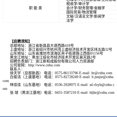
税收学/审计学
职能类
会计学/财务管理/金融学
国际贸易/物流管理
文秘/汉语言文学/新闻学
法学
【应聘须知】
总部地址：浙江省新昌县大道西路418号
上虞地址：浙江省绍兴市杭州湾上虞经济技术开发区纬五路32号
山东地址：山东省潍坊市滨海区央子街道珠江西街01156号
黑龙江地址：黑龙江绥化市经济技术开发区昊天路2号
招聘负责部门：浙江新和成股份有限公司人力资源部
公司官网：http://www.cnhu.com
联系人：
徐天宇（总部新昌）电话：0575-86133796E-mail:hr@cnhu.com
白俊洁（上虞基地）电话：0575-82728249E-mail:b.junjie@cnhu.
com
林佳佳（山东基地）电话：0536-2928975E-mail:
sd.rlzyb@cnhu.c
om
张球（黑龙江基地）电话：0455-3587210E-mail:
hljhr@cnhu.com