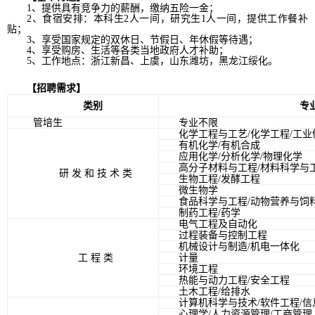
1、提供具有竞争力的薪酬，缴纳五险一金；
2、食宿安排：本科生2人一间，研究生1人一间，提供工作餐补
贴；
3、享受国家规定的双休日、节假日、年休假等待遇；
4、享受购房、生活等各类当地政府人才补助；
5、工作地点：浙江新昌、上虞，山东潍坊，黑龙江绥化。
【招聘需求】
类别
专
管培生
专业不限
化学工程与工艺/化学工程/工业
有机化学/有机合成
应用化学/分析化学/物理化学
高分子材料与工程/材料科学与
研发和技术类
生物工程/发酵工程
微生物学
食品科学与工程/动物营养与饲料
制药工程/药学
电气工程及自动化
过程装备与控制工程
机械设计与制造/机电一体化
工程类
计量
环境工程
热能与动力工程/安全工程
土木工程/给排水
计算机科学与技术/软件工程/信
心理学/人力资源管理/工商管理