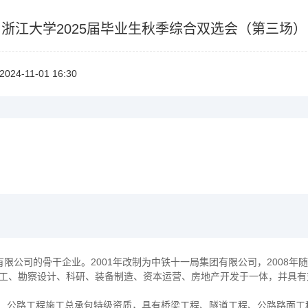
浙江大学2025届毕业生秋季综合双选会（第三场）
2024-11-0116:30
有限公司的骨干企业。2001年改制为中铁十一局集团有限公司，2008年
施工、勘察设计、科研、装备制造、资本运营、房地产开发于一体，并具有
。
、公路工程施工总承包特级资质，具有桥梁工程、隧道工程、公路路面工