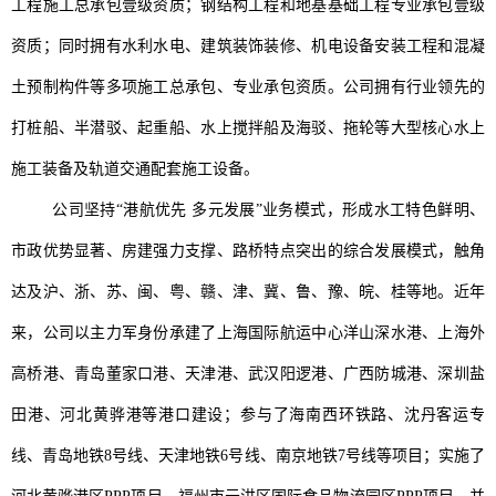
工程施工总承包壹级资质；钢结构工程和地基基础工程专业承包壹级
资质；同时拥有水利水电、建筑装饰装修、机电设备安装工程和混凝
土预制构件等多项施工总承包、专业承包资质。公司拥有行业领先的
打桩船、半潜驳、起重船、水上搅拌船及海驳、拖轮等大型核心水上
施工装备及轨道交通配套施工设备。
公司坚持
“港航优先多元发展”业务模式，形成水工特色鲜明、
市政优势显著、房建强力支撑、路桥特点突出的综合发展模式，触角
达及沪、浙、苏、闽、粤、赣、津、冀、鲁、豫、皖、桂等地。近年
来，公司以主力军身份承建了上海国际航运中心洋山深水港、上海外
高桥港、青岛董家口港、天津港、武汉阳逻港、广西防城港、深圳盐
田港、河北黄骅港等港口建设；参与了海南西环铁路、沈丹客运专
线、青岛地铁8号线、天津地铁6号线、南京地铁7号线等项目；实施了