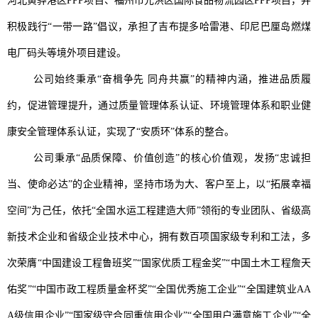
河北黄骅港区PPP项目、福州市元洪区国际食品物流园区PPP项目，并
积极践行“一带一路”倡议，承担了吉布提多哈雷港、印尼巴厘岛燃煤
电厂码头等境外项目建设。
公司始终秉承
“奋楫争先
同舟共赢
”的精神内涵，推进品质履
约，促进管理提升，通过质量管理体系认证、环境管理体系和职业健
康安全管理体系认证，实现了“安质环”体系的整合。
公司秉承
“品质保障、价值创造”的核心价值观，发扬“忠诚担
当、使命必达”的企业精神，坚持市场为大、客户至上，以“拓展幸福
空间”为己任，依托“全国水运工程建造大师”领衔的专业团队、省级高
新技术企业和省级企业技术中心，拥有数百项国家级专利和工法，多
次荣膺“中国建设工程鲁班奖”“国家优质工程金奖”“中国土木工程詹天
佑奖”“中国市政工程质量金杯奖”“全国优秀施工企业”“全国建筑业AA
A级信用企业”“国家级守合同重信用企业”“全国用户满意施工企业”“全