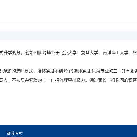
站式升学规划，创始团队均毕业于北京大学、复旦大学、南洋理工大学、
官助理”的选师模式，始终通过不到1%的选师通过率,为专业的三一升学服
入高考，不被复杂繁琐的三一自招流程牵扯精力。通过家长与机构间的紧
。
联系方式