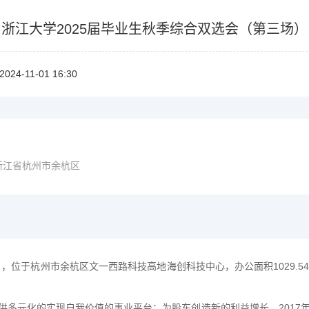
浙江大学2025届毕业生秋季综合双选会（第三场）
2024-11-0116:30
浙江省杭州市余杭区
年8月，位于杭州市余杭区
文一西路科技高地
海创科技中心，办公面积
1029.
供多元化的实现自我价值的事业平台
；
为股东创造新的利益增长
。
201