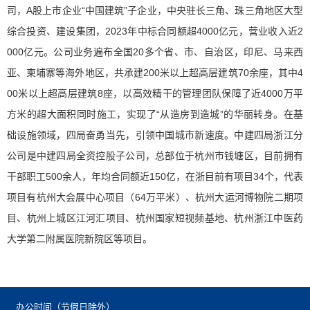
司，A股上市企业“中国建筑”子企业，中央驻长三角、珠三角地区大型
综合投资、建设集团，2023年中标合同额超4000亿元，营业收入近2
000亿元。公司业务遍布全国20多个省、市、自治区，印尼、马来西
亚、柬埔寨等海外地区，共承建200米以上超高层建筑70余座，其中4
00米以上超高层建筑8座，以高效精干的管理团队保障了近4000万平
方米的超大面积同时施工，实现了“从造房到造城”的华丽转身。在基
础设施领域，四局奋勇当先，引领中国城市新速度。中建四局浙江分
公司是中建四局全资控股子公司，总部位于杭州市钱塘区，目前拥有
干部职工500余人，年均合同额近150亿，在浙目前有项目34个，代表
项目有杭州大会展中心项目（64万平米）、杭州大运河博物院二期项
目、杭州上城区江河汇项目、杭州国家短视频基地、杭州浙江中医药
大学第二附属医院新院区等项目。
办公时间（节假日除外）