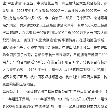
业“中国建筑”子企业，中央驻长三角、珠三角地区大型综合投资、建
设集团，2023年中标合同额超4000亿元，营业收入近2000亿元。公
司业务遍布全国20多个省、市、自治区，印尼、马来西亚、柬埔寨等
海外地区，共承建200米以上超高层建筑70余座，其中400米以上超高
层建筑8座，以高效精干的管理团队保障了近4000万平方米的超大面
积同时施工，实现了“从造房到造城”的华丽转身。在基础设施领域，
四局奋勇当先，引领中国城市新速度。中建四局浙江分公司是中建四
局全资控股子公司，总部位于杭州市钱塘区，目前拥有干部职工500
余人，年均合同额近150亿，在浙目前有项目34个，代表项目有杭州
大会展中心项目（64万平米）、杭州大运河博物院二期项目、杭州上
城区江河汇项目、杭州国家短视频基地、杭州浙江中医药大学第二附
属医院新院区等项目。
单位简介】：中国建筑第四工程局有限公司在“三线建设”的背景下，1
962年组建于贵州，2002年搬迁至广东广州。企业员工3万余人，是世
界500强企业第13强“中国建筑”旗下唯一一家总部驻穗的主力大型公