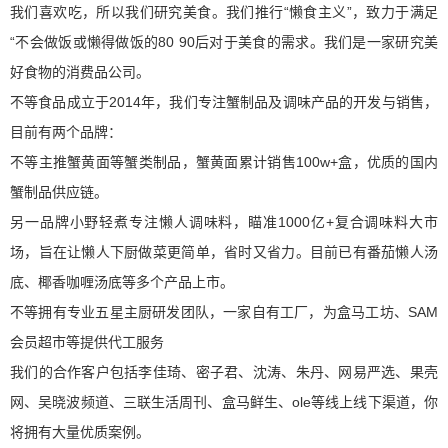
我们喜欢吃，所以我们研究美食。我们推行“懒食主义”，致力于满足
“不会做饭或懒得做饭的8090后对于美食的需求。我们是一家研究美
好食物的消费品公司。
不等食品成立于2014年，我们专注蟹制品及调味产品的开发与销售，
目前有两个品牌：
不等主推蟹黄面等蟹类制品，蟹黄面累计销售100w+盒，优质的国内
蟹制品供应链。
另一品牌小野轻煮专注懒人调味料，瞄准1000亿+复合调味料大市
场，旨在让懒人下厨做菜更简单，省时又省力。目前已有番茄懒人汤
底、椰香咖喱汤底等多个产品上市。
不等拥有专业五星主厨研发团队，一家自有工厂，为盒马工坊、SAM
会员超市等提供代工服务
我们的合作客户包括李佳琦、密子君、沈涛、朱丹、网易严选、果壳
网、吴晓波频道、三联生活周刊、盒马鲜生、ole等线上线下渠道，你
将拥有大量优质案例。