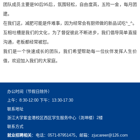
团队成员主要是90后95后，氛围轻松，自由度高，五险一金，每月团
建。
在我们这，减肥可能是件难事，因为经常会有厨师做的新品试吃^_^。
互相吐槽是我们的文化，为了督促彼此不断进步，我们倡导简单直接
沟通，老板都经常被怼。
我们是一个快速成长的团队，我们希望帮助每一位伙伴发挥人生价
值，欢迎加入我们的大家庭。
办公时间（节假日除外）
上午：8:30-12:00下午：13:30-17:30
联系地址
浙江大学紫金港校区西区学生服务中心（尧坤楼）2楼
联系方式
就业招聘相关
：电话：0571-87951475，邮箱：zjucareer@126.com