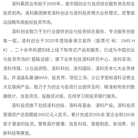
清科集团业务始于
2000
年，是中国创业与投资综合服务商及知名
投资机构。清科集团拥有清科创业与清科投资两大业务模式，双擎驱
动战略布局股权投资市场。
清科创业致力于为行业提供创业与投资综合服务，专注服务创投
每一程。清科创业于
2020
年登陆香港交易所（股票代码：
1945.H
K
），二十余年构建的线上线下矩阵式产品和服务，已成为中国创业
与投资市场的“基础设施”。旗下业务包括清科研究中心、清科咨询、
清科传媒、沙丘投研院、清科科创、清科国际、清科资本七大业务体
系。并涵盖私募通
MAX
、投资界、项目工场、沙丘学堂和清科证券五
大互联网产品，致力于为创业与投资行业提供及时、精准和有效的数
据统计、信息资讯、投融资对接、在线学习和投资银行服务。
清科投资旗下包括清科创投、清科母基金、清科产投。清科投资
管理资产总规模超
300
亿元人民币，累计完成对
200
余家企业和
100
余
家子基金的投资。聚焦医疗健康、信息科技、智能制造、新消费、创
新科技等赛道。