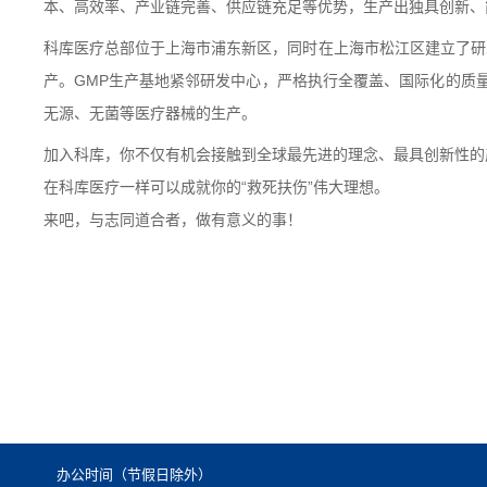
本、高效率、产业链完善、供应链充足等优势，生产出独具创新、
科库医疗总部位于上海市浦东新区，同时在上海市松江区建立了研
产。
GMP
生产基地紧邻研发中心，严格执行全覆盖、国际化的质
无源、无菌等医疗器械的生产。
加入科库，你不仅有机会接触到全球最先进的理念、最具创新性的
在科库医疗一样可以成就你的
“
救死扶伤
”
伟大理想。
来吧，与志同道合者，做有意义的事！
办公时间（节假日除外）