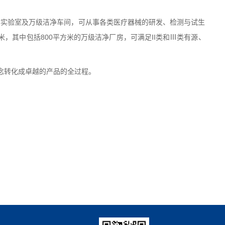
学实验室及万级洁净车间，可从事各类医疗器械的研发、检测与试生
米，其中包括
800
平方米的万级洁净厂房，可满足
II
类和Ⅲ类有源、
念转化成卓越的产品的全过程。