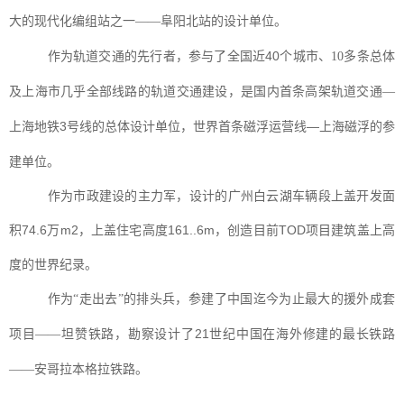
大的现代化编组站之一——阜阳北站的设计单位。
作为轨道交通的先行者，参与了全国近40
个城市、
10多条总体
及上海市几乎全部线路的轨道交通建设，是国内首条高架轨道交通—
地铁3号线的总体设计单位，世界首条磁浮运营线—上海磁浮的参
上海
建单位。
作为市政建设的主力军，设计的广州白云湖车辆段上盖开发面
积74.6万m2，上盖住宅高度161..6m，创造目前TOD项目建筑盖上高
度的世界纪录。
作为
“走出去”的排头兵，
参建了中国迄今为止最大的援外成套
坦赞铁路，勘察设计了21世纪中
项目
——
国在海外修建的最长铁路
——安哥拉本格拉铁路。