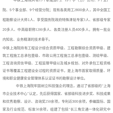
5
中铁上海院共有
15个职能部门、1
个子（分）公司、
9个生产
5个事业部、9个经营分院；现有
800余人，其中全国工
院、
各类用工
2
程勘察设计大师1人、享受国务院政府特殊津贴
人、省部级专家
专家
3
20多人
各类注册人员400多人，拥有一批业
、中高级职称
1200多人、
内知名、业务精湛的技术骨干。
中铁上海院持有工程设计综合资质甲级、工程勘察综合资质甲级、建
筑工程施工总承包壹级、市政公用工程施工总承包壹级、测绘甲级、
工程咨询资信甲级、工程监理甲级以及城乡规划、对外承包工程资格
证书等覆盖工程建设全过程的资质证书，是上海市首家取得质量、环
境和职业健康安全管理体系认证证书的勘察设计单位。
中铁上海院牢固树立科技强企的理念，
通过了省部级的
“上海
市企业技术中心”认定，
先后获得国家、省部级科技进步奖、科技成果
余项，专利近300余项，参编国际、国
和优秀勘察、设计、咨询奖
250
家及
，
行业规范、标准
50余项
组建了包括
“长三角交通一体化研究中