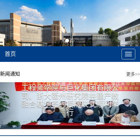
首页
切
换
导
航
新闻通知
更多>>
工程师学院与巨化集团有限公
Previous
Next
司、浙大衢州研究院共建产教
融合基地签约授牌仪式顺利举
行