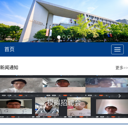
首页
切
换
导
航
新闻通知
更多>>
Previous
Next
模拟招聘会