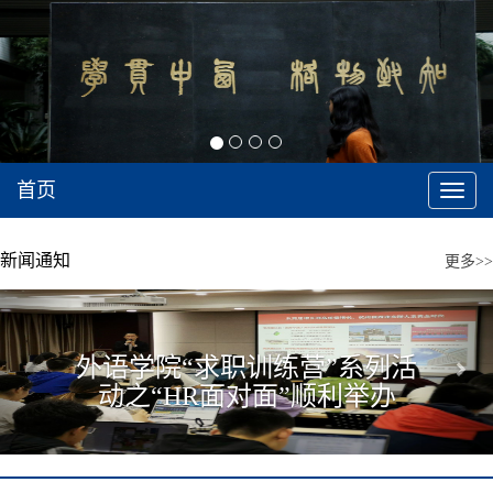
首页
切
换
导
航
新闻通知
更多>>
Previous
Next
外语学院“求职训练营”系列活
动之“HR面对面”顺利举办