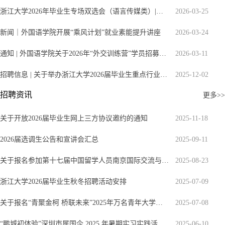
浙江大学2026年毕业生专场双选会（语言传媒类）|浙里逢春，职等你来
2026-03-25
新闻｜外国语学院开展“乘风计划”就业素能提升讲座
2026-03-24
通知|外国语学院关于2026年“外交训练营”学员招募的通知
2026-03-11
招聘信息|关于举办浙江大学2026届毕业生重点行业专场双选会（国际化人才专场）的通知
2025-12-02
招聘资讯
更多>>
关于开放2026届毕业生网上三方协议邀约的通知
2025-11-18
2026届选调生公告和宣讲会汇总
2025-09-11
关于报名参加第十七届中国留学人员南京国际交流与合作大会暨青年人才交流（招聘）会的通知
2025-08-23
浙江大学2026届毕业生秋冬招聘活动安排
2025-07-09
关于报名“青聚金柯桥联未来”2025年万名青年大学生来柯见实习暨青春嘉年华系列活动的通知
2025-07-08
“鹏城初体验”深圳市属国企2025年暑期实习实践活动邀您参与！
2025-06-10